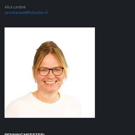
Alice Lentink
secretariaat@bcbadso.nl