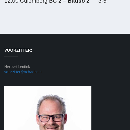
12:00 Culemborg BC 2 –
Badso 2
3-5
VOORZITTER:
Herbert Lentink
voorzitter@bcbadso.nl